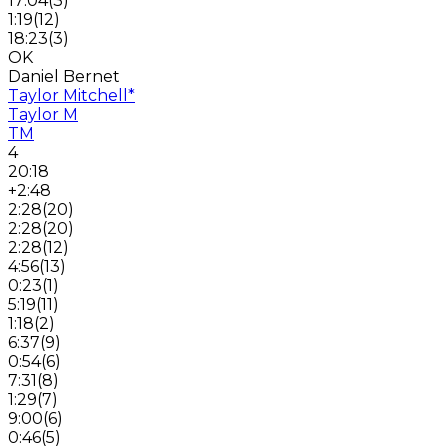
17:04
(
3
)
1:19
(
12
)
18:23
(
3
)
OK
Daniel Bernet
Taylor Mitchell
*
Taylor M
TM
4
20:18
+2:48
2:28
(
20
)
2:28
(
20
)
2:28
(
12
)
4:56
(
13
)
0:23
(
1
)
5:19
(
11
)
1:18
(
2
)
6:37
(
9
)
0:54
(
6
)
7:31
(
8
)
1:29
(
7
)
9:00
(
6
)
0:46
(
5
)