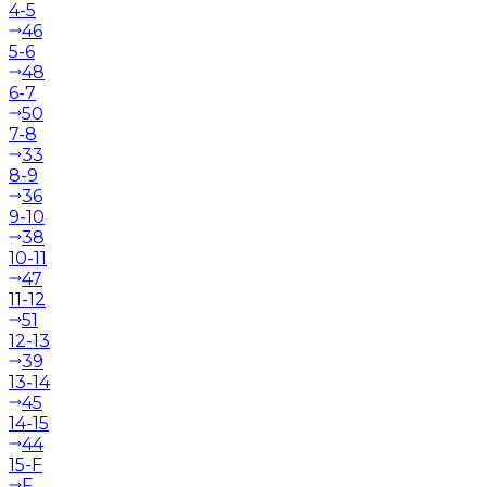
4-5
46
5-6
48
6-7
50
7-8
33
8-9
36
9-10
38
10-11
47
11-12
51
12-13
39
13-14
45
14-15
44
15-F
F