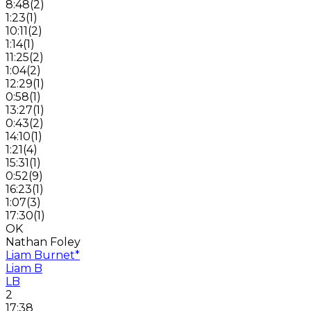
8:48
(
2
)
1:23
(
1
)
10:11
(
2
)
1:14
(
1
)
11:25
(
2
)
1:04
(
2
)
12:29
(
1
)
0:58
(
1
)
13:27
(
1
)
0:43
(
2
)
14:10
(
1
)
1:21
(
4
)
15:31
(
1
)
0:52
(
9
)
16:23
(
1
)
1:07
(
3
)
17:30
(
1
)
OK
Nathan Foley
Liam Burnet
*
Liam B
LB
2
17:38