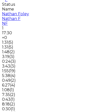
Status
Name
Nathan Foley
Nathan F
NF
1
17:30
+0
1:31
(
5
)
1:31
(
5
)
1:48
(
2
)
3:19
(
3
)
0:24
(
3
)
3:43
(
3
)
1:55
(
19
)
5:38
(
4
)
0:49
(
2
)
6:27
(
4
)
1:08
(
1
)
7:35
(
2
)
0:43
(
1
)
8:18
(
2
)
0:30
(
1
)