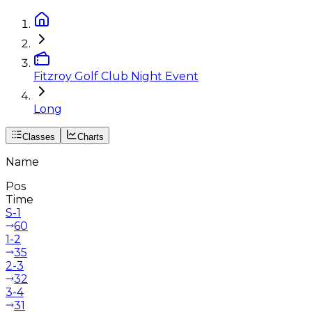
Fitzroy Golf Club Night Event
Long
Classes
Charts
Name
Pos
Time
S-1
60
1-2
35
2-3
32
3-4
31