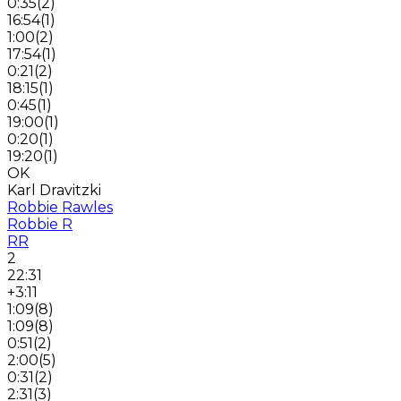
0:35
(
2
)
16:54
(
1
)
1:00
(
2
)
17:54
(
1
)
0:21
(
2
)
18:15
(
1
)
0:45
(
1
)
19:00
(
1
)
0:20
(
1
)
19:20
(
1
)
OK
Karl Dravitzki
Robbie Rawles
Robbie R
RR
2
22:31
+3:11
1:09
(
8
)
1:09
(
8
)
0:51
(
2
)
2:00
(
5
)
0:31
(
2
)
2:31
(
3
)