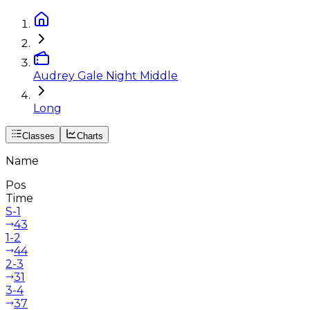
Audrey Gale Night Middle
Long
Classes
Charts
Name
Pos
Time
S-1
43
1-2
44
2-3
31
3-4
37