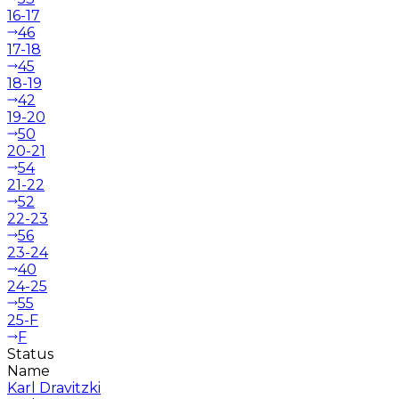
16-17
46
17-18
45
18-19
42
19-20
50
20-21
54
21-22
52
22-23
56
23-24
40
24-25
55
25-F
F
Status
Name
Karl Dravitzki