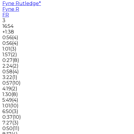
Fyne Rutledge
*
Fyne R
FR
3
16:54
+1:38
0:56
(
4
)
0:56
(
4
)
1:01
(
3
)
1:57
(
2
)
0:27
(
8
)
2:24
(
2
)
0:58
(
4
)
3:22
(
1
)
0:57
(
10
)
4:19
(
2
)
1:30
(
8
)
5:49
(
4
)
1:01
(
10
)
6:50
(
3
)
0:37
(
10
)
7:27
(
3
)
0:50
(
11
)