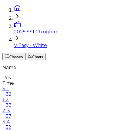
2025 SS1 Chingford
V Easy - White
Classes
Charts
Name
Pos
Time
S-1
32
1-2
33
2-3
57
3-4
52