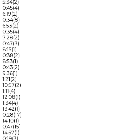
5:34
(
2
)
0:45
(
4
)
6:19
(
2
)
0:34
(
8
)
6:53
(
2
)
0:35
(
4
)
7:28
(
2
)
0:47
(
3
)
8:15
(
1
)
0:38
(
2
)
8:53
(
1
)
0:43
(
2
)
9:36
(
1
)
1:21
(
2
)
10:57
(
2
)
1:11
(
4
)
12:08
(
1
)
1:34
(
4
)
13:42
(
1
)
0:28
(
17
)
14:10
(
1
)
0:47
(
15
)
14:57
(
1
)
0:19
(
3
)