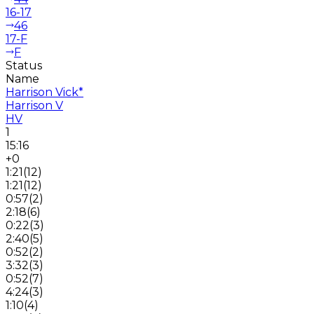
16-17
46
17-F
F
Status
Name
Harrison Vick
*
Harrison V
HV
1
15:16
+0
1:21
(
12
)
1:21
(
12
)
0:57
(
2
)
2:18
(
6
)
0:22
(
3
)
2:40
(
5
)
0:52
(
2
)
3:32
(
3
)
0:52
(
7
)
4:24
(
3
)
1:10
(
4
)