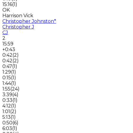
15:16
(
1
)
OK
Harrison Vick
Christopher Johnston
*
Christopher J
CJ
2
15:59
+0:43
0:42
(
2
)
0:42
(
2
)
0:47
(
1
)
1:29
(
1
)
0:15
(
1
)
1:44
(
1
)
1:55
(
24
)
3:39
(
4
)
0:33
(
1
)
4:12
(
1
)
1:01
(
2
)
5:13
(
1
)
0:50
(
6
)
6:03
(
1
)