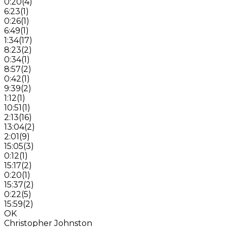
0:20
(
4
)
6:23
(
1
)
0:26
(
1
)
6:49
(
1
)
1:34
(
17
)
8:23
(
2
)
0:34
(
1
)
8:57
(
2
)
0:42
(
1
)
9:39
(
2
)
1:12
(
1
)
10:51
(
1
)
2:13
(
16
)
13:04
(
2
)
2:01
(
9
)
15:05
(
3
)
0:12
(
1
)
15:17
(
2
)
0:20
(
1
)
15:37
(
2
)
0:22
(
5
)
15:59
(
2
)
OK
Christopher Johnston