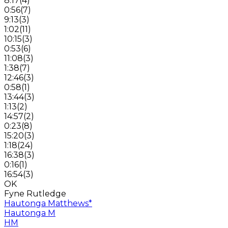
8:17
(
4
)
0:56
(
7
)
9:13
(
3
)
1:02
(
11
)
10:15
(
3
)
0:53
(
6
)
11:08
(
3
)
1:38
(
7
)
12:46
(
3
)
0:58
(
1
)
13:44
(
3
)
1:13
(
2
)
14:57
(
2
)
0:23
(
8
)
15:20
(
3
)
1:18
(
24
)
16:38
(
3
)
0:16
(
1
)
16:54
(
3
)
OK
Fyne Rutledge
Hautonga Matthews
*
Hautonga M
HM